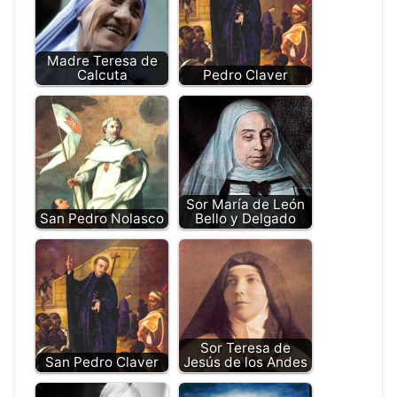
Madre Teresa de
Calcuta
Pedro Claver
Sor María de León
San Pedro Nolasco
Bello y Delgado
Sor Teresa de
San Pedro Claver
Jesús de los Andes