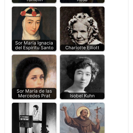
Sor María Ignacia
del Espíritu Santo
Charlotte Elliott
Sor María de las
Mercedes Prat
Isobel Kuhn