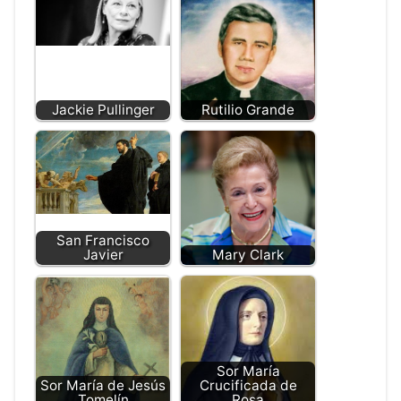
Jackie Pullinger
Rutilio Grande
San Francisco
Javier
Mary Clark
Sor María
Sor María de Jesús
Crucificada de
Tomelín
Rosa