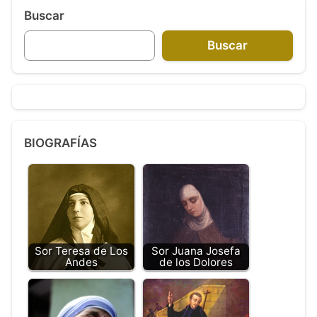
Buscar
Buscar
BIOGRAFÍAS
Sor Teresa de Los
Sor Juana Josefa
Andes
de los Dolores