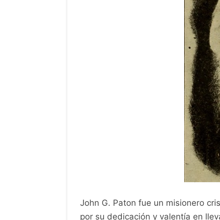
Mision
Jo