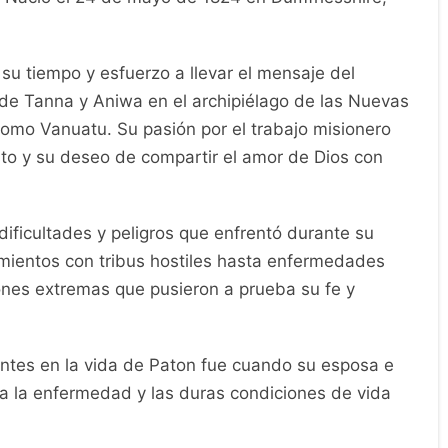
encia en la expansión del cristianismo en el
de hoy.
n fue John G Paton?
tiano
escocés del siglo XIX que se destacó por su
ur. Nació el 24 de mayo de 1824 en Dumfriesshire,
 su tiempo y esfuerzo a llevar el mensaje del
s de Tanna y Aniwa en el archipiélago de las Nuevas
omo Vanuatu. Su pasión por el trabajo misionero