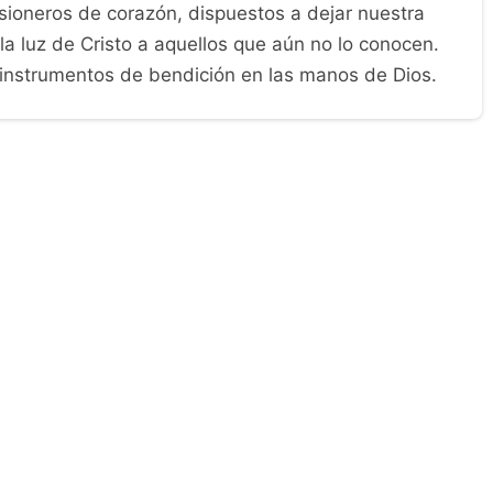
dado por su valentía y dedicación a la causa
os a seguir sus pasos y a no rendirse ante las
ordatorio de la importancia de compartir el mensaje
llos que aún no lo han escuchado.
isionero cristiano escocés que dejó todo para
s islas del Pacífico Sur. Su valentía y perseverancia
 y su compromiso con la misión de difundir el amor
 a considerar cómo podemos ser instrumentos de
ue nos rodea.
isioneros de corazón, dispuestos a dejar nuestra
a luz de Cristo a aquellos que aún no lo conocen.
nstrumentos de bendición en las manos de Dios.