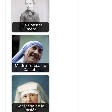
Katherine
Routledge
Patrick de Irlanda
Julia Chester
Emery