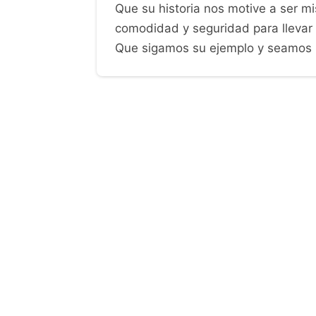
El legado de John G Paton es recor
misionera. Su ejemplo inspira a otr
dificultades. Su historia es un rec
de esperanza y salvación con aque
En resumen, John G Paton fue un m
llevar el mensaje del evangelio a la
son un testimonio de su fe en Dios
de Cristo. Su historia nos desafía
cambio y esperanza en el mundo q
Que su historia nos motive a ser m
comodidad y seguridad para llevar l
Que sigamos su ejemplo y seamos i