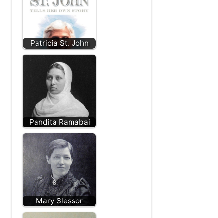
Florence Young
Esther John
Patricia St. John