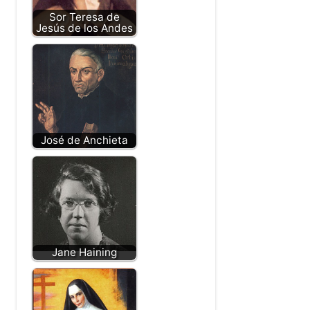
Elisabeth Greenleaf
Hudson Taylor
Sor Teresa de
Jesús de los Andes