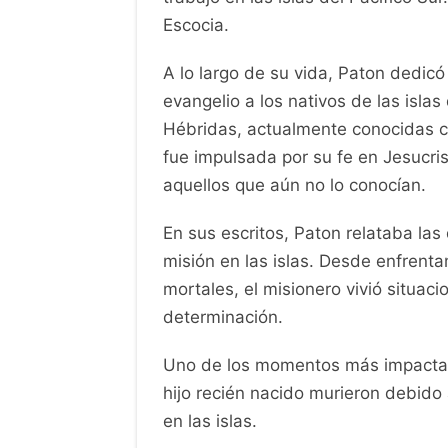
todas las adversidades.
Su legado como misionero y su influ
Pacífico Sur perduran hasta el día 
Contenidos
¿Quié
John G Paton fue un
misionero cris
trabajo en las islas del Pacífico S
Escocia.
A lo largo de su vida, Paton dedicó
evangelio a los nativos de las isla
Hébridas, actualmente conocidas c