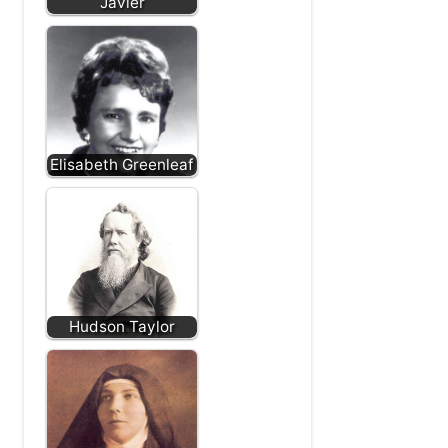
Robert Moffat
San Francisco
Javier