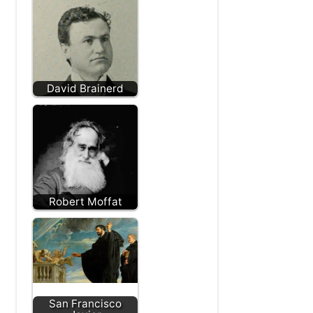
Pandita Ramabai
Mary Slessor
David Brainerd