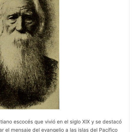
eros Cristianos
Biografías
hn G. Paton