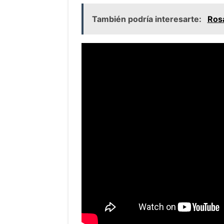
fue impulsada por su fe en Jesucri
aquellos que aún no lo conocían.
En sus escritos, Paton relataba las
misión en las islas. Desde enfrent
mortales, el misionero vivió situac
determinación.
Uno de los momentos más impactan
hijo recién nacido murieron debido
en las islas.
También podría interesarte:
Ros