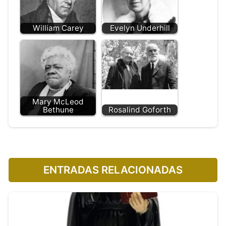
William Carey
Evelyn Underhill
Mary McLeod
Bethune
Rosalind Goforth
ENTRADAS RELACIONADAS