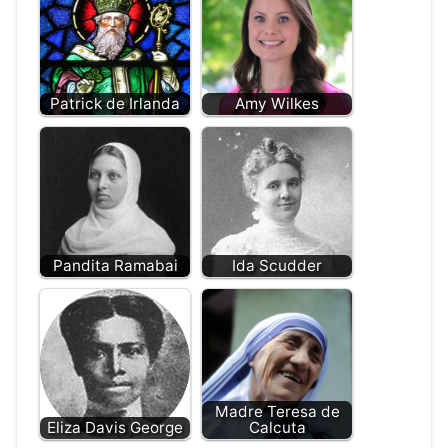
Patrick de Irlanda
Amy Wilkes
Pandita Ramabai
Ida Scudder
Madre Teresa de
Eliza Davis George
Calcuta