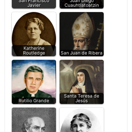
San Francisco
Juan Diego
Javier
Cuauhtlatoatzin
Katherine
Routledge
San Juan de Ribera
Santa Teresa de
Rutilio Grande
Jesús