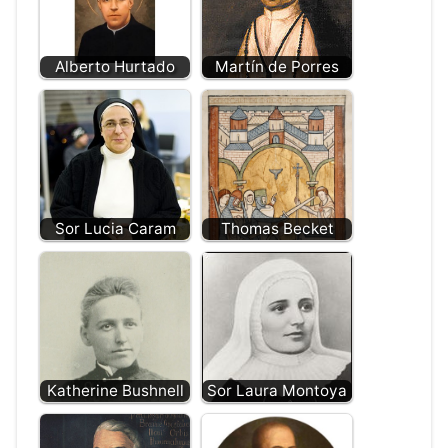
Alberto Hurtado
Martín de Porres
Sor Lucia Caram
Thomas Becket
Katherine Bushnell
Sor Laura Montoya