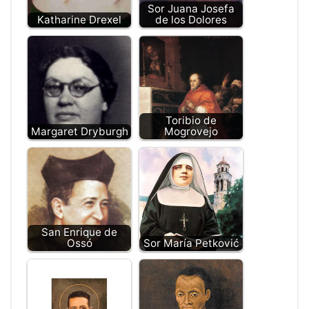
Sor Juana Josefa
Katharine Drexel
de los Dolores
Toribio de
Margaret Dryburgh
Mogrovejo
San Enrique de
Ossó
Sor María Petković