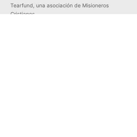
Tearfund, una asociación de Misioneros
Cristianos
Busca un misionero en concreto
© 2026 Misioneros Cristianos · Todos los derechos
reservados
Quienes somos
Aviso legal y Política de privacidad
Contacto