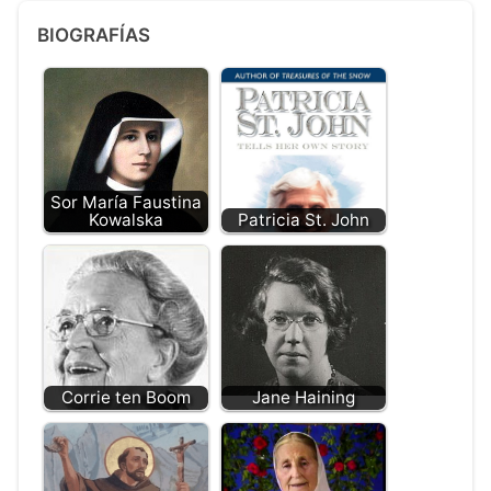
BIOGRAFÍAS
Sor María Faustina
Kowalska
Patricia St. John
Corrie ten Boom
Jane Haining