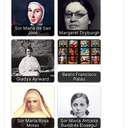
Sor María de San
José
Margaret Dryburgh
Beato Francisco
Gladys Aylward
Palau
Sor Maria Rosa
Sor María Antonia
Molas
Bandrés Elósegui