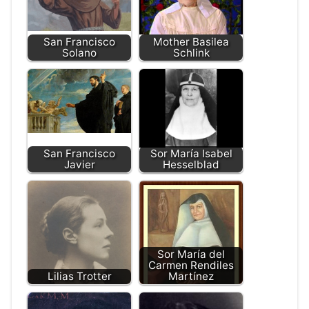
San Francisco
Mother Basilea
Solano
Schlink
San Francisco
Sor María Isabel
Javier
Hesselblad
Sor María del
Carmen Rendiles
Lilias Trotter
Martínez