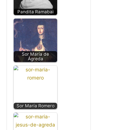
Pandita Ramabai
Sor María de
Ágreda
Sor María Romero