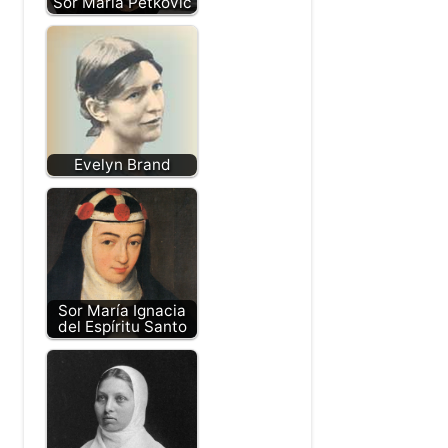
Sor María Petković
Evelyn Brand
Sor María Ignacia
del Espíritu Santo