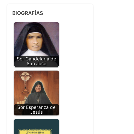
BIOGRAFÍAS
Sor Candelaria de
San José
Sor Esperanza de
Jesús