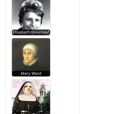
Elisabeth Greenleaf
Mary Ward