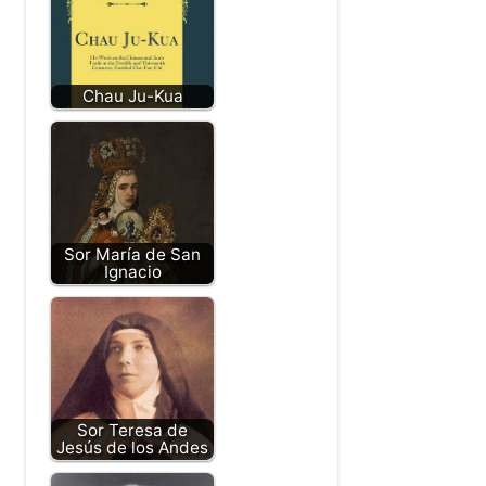
Chau Ju-Kua
Sor María de San
Ignacio
Sor Teresa de
Jesús de los Andes