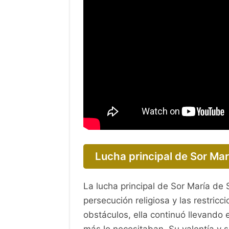
Lucha principal de Sor Mar
La lucha principal de Sor María de 
persecución religiosa y las restricc
obstáculos, ella continuó llevando
más lo necesitaban. Su valentía y 