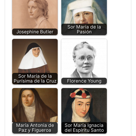
Sor María de la
Josephine Butler
Pasión
Sor María de la
Purísima de la Cruz
Florence Young
María Antonia de
Sor María Ignacia
Paz y Figueroa
del Espíritu Santo