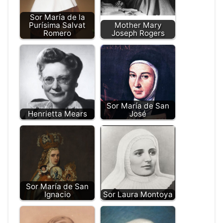
Sor María de la
Purísima Salvat
Mother Mary
Romero
Joseph Rogers
Sor María de San
Henrietta Mears
José
Sor María de San
Ignacio
Sor Laura Montoya