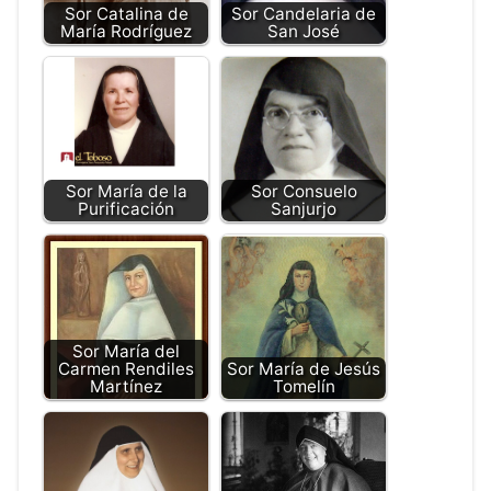
Sor Catalina de
Sor Candelaria de
María Rodríguez
San José
Sor María de la
Sor Consuelo
Purificación
Sanjurjo
Sor María del
Carmen Rendiles
Sor María de Jesús
Martínez
Tomelín