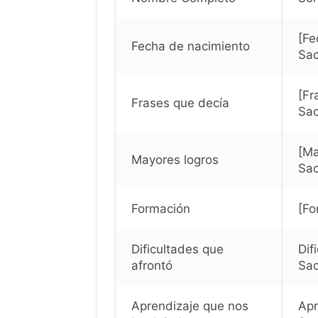
[Fe
Fecha de nacimiento
Sa
[Fr
Frases que decía
Sa
[Ma
Mayores logros
Sa
Formación
[Fo
Dificultades que
Dif
afrontó
Sa
Aprendizaje que nos
Apr