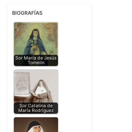
BIOGRAFÍAS
Sor María de Jesús
Tomelín
Sor Catalina de
María Rodríguez