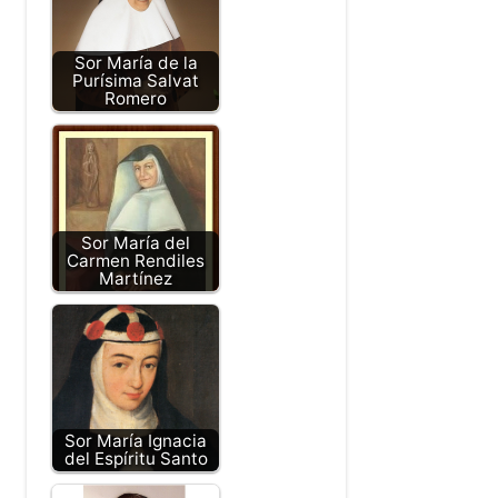
Sor María de la
Purísima Salvat
Romero
Sor María del
Carmen Rendiles
Martínez
Sor María Ignacia
del Espíritu Santo