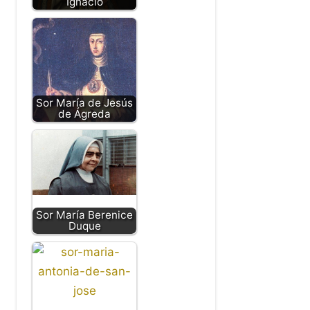
Ignacio
Sor María de Jesús
de Ágreda
Sor María Berenice
Duque