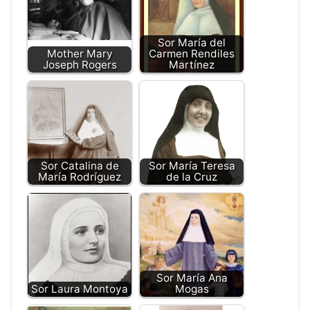
Sor María del
Mother Mary
Carmen Rendiles
Joseph Rogers
Martínez
Sor Catalina de
Sor María Teresa
María Rodríguez
de la Cruz
Sor María Ana
Sor Laura Montoya
Mogas