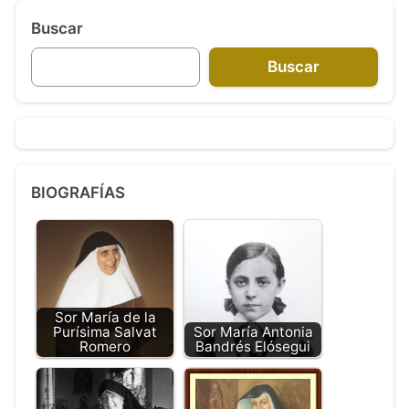
Buscar
Buscar
BIOGRAFÍAS
Sor María de la
Purísima Salvat
Sor María Antonia
Romero
Bandrés Elósegui