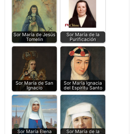
Sor María de Jesús
Sor María de la
Tomelín
Purificación
Sor María de San
Sor María Ignacia
Ignacio
del Espíritu Santo
Sor María Elena
Sor María de la