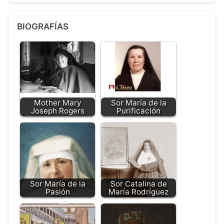
BIOGRAFÍAS
Mother Mary
Sor María de la
Joseph Rogers
Purificación
Sor María de la
Sor Catalina de
Pasión
María Rodríguez