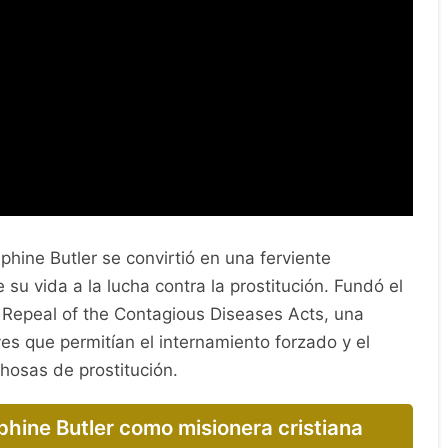
hine Butler se convirtió en una ferviente
 su vida a la lucha contra la prostitución. Fundó el
e Repeal of the Contagious Diseases Acts, una
es que permitían el internamiento forzado y el
osas de prostitución.
phine Butler como misionera cristiana