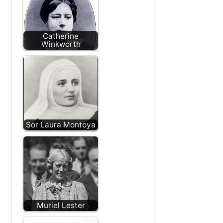
Catherine
Winkworth
Sor Laura Montoya
Muriel Lester