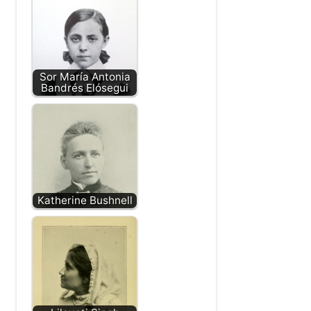
Sor María Antonia
Bandrés Elósegui
Katherine Bushnell