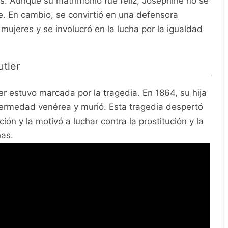
jos. Aunque su matrimonio fue feliz, Josephine no se
e. En cambio, se convirtió en una defensora
ujeres y se involucró en la lucha por la igualdad
tler
r estuvo marcada por la tragedia. En 1864, su hija
fermedad venérea y murió. Esta tragedia despertó
ón y la motivó a luchar contra la prostitución y la
ñas.