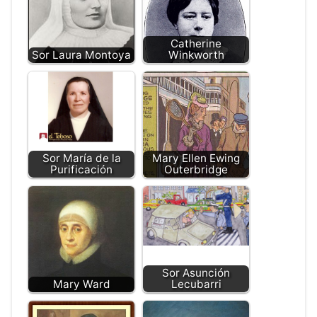
Catherine
Sor Laura Montoya
Winkworth
Sor María de la
Mary Ellen Ewing
Purificación
Outerbridge
Sor Asunción
Mary Ward
Lecubarri