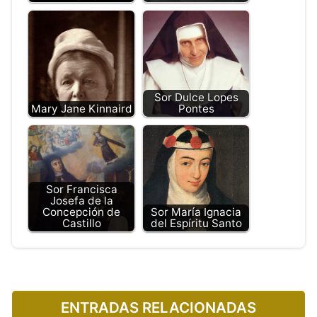
Sor Dulce Lopes
Mary Jane Kinnaird
Pontes
Sor Francisca
Josefa de la
Concepción de
Sor María Ignacia
Castillo
del Espíritu Santo
ENTRADAS RELACIONADAS