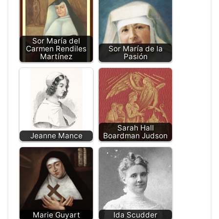
Sor María del
Carmen Rendiles
Sor María de la
Martínez
Pasión
Sarah Hall
Jeanne Mance
Boardman Judson
Marie Guyart
Ida Scudder