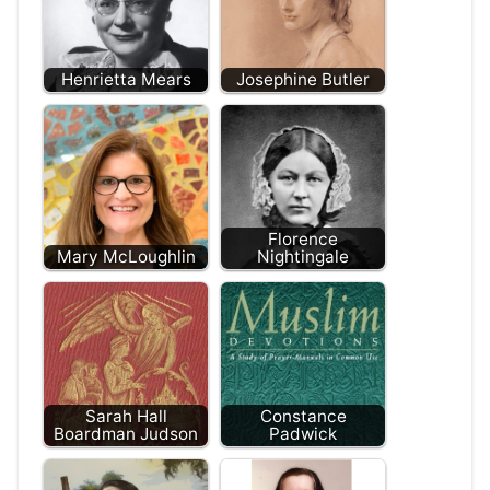
Henrietta Mears
Josephine Butler
Florence
Mary McLoughlin
Nightingale
Sarah Hall
Constance
Boardman Judson
Padwick