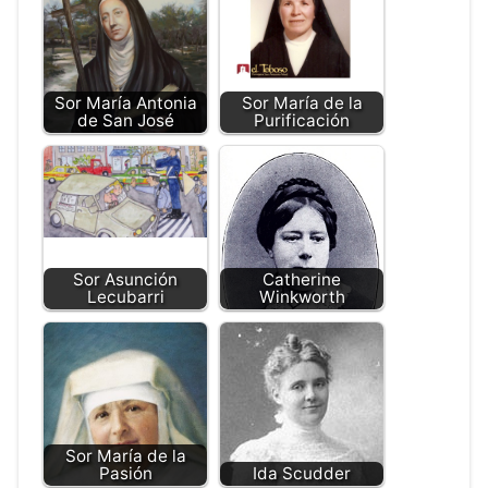
Sor María Antonia
Sor María de la
de San José
Purificación
Sor Asunción
Catherine
Lecubarri
Winkworth
Sor María de la
Pasión
Ida Scudder