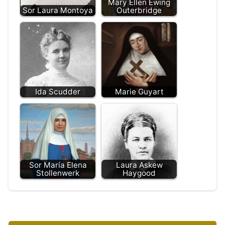
Mary Ellen Ewing
Sor Laura Montoya
Outerbridge
Ida Scudder
Marie Guyart
Sor María Elena
Laura Askew
Stollenwerk
Haygood