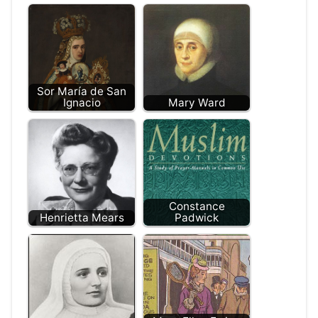
Sor María de San
Ignacio
Mary Ward
Constance
Henrietta Mears
Padwick