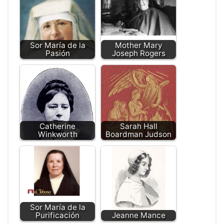
Sor María de la
Mother Mary
Pasión
Joseph Rogers
Catherine
Sarah Hall
Winkworth
Boardman Judson
Sor María de la
Purificación
Jeanne Mance