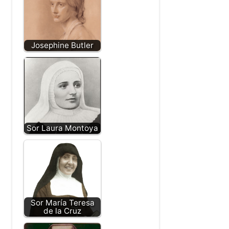
Josephine Butler
Sor Laura Montoya
Sor María Teresa
de la Cruz