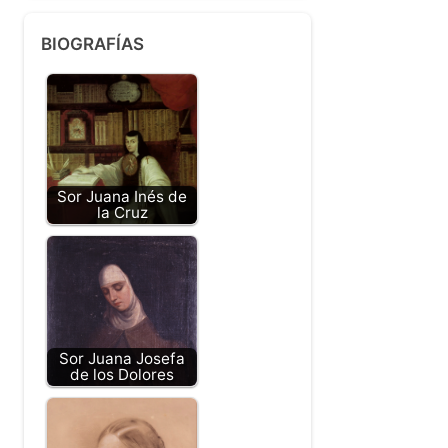
BIOGRAFÍAS
Sor Juana Inés de
la Cruz
Sor Juana Josefa
de los Dolores