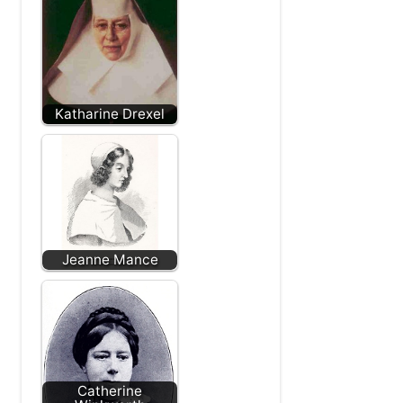
Katharine Drexel
Jeanne Mance
Catherine