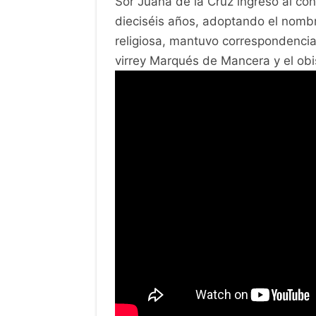
Sor Juana de la Cruz ingresó al co
dieciséis años, adoptando el nombr
religiosa, mantuvo correspondencia
virrey Marqués de Mancera y el ob