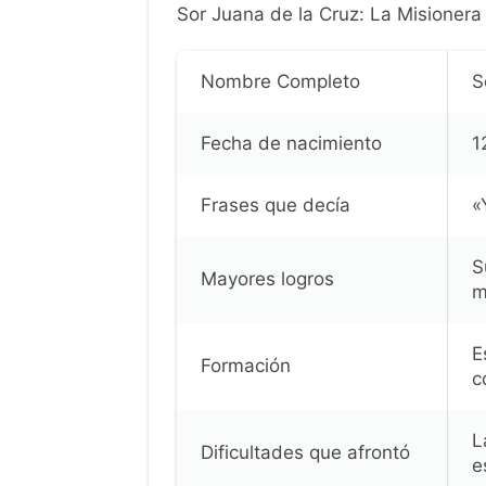
Sor Juana de la Cruz: La Misioner
Nombre Completo
S
Fecha de nacimiento
1
Frases que decía
«
S
Mayores logros
m
E
Formación
c
L
Dificultades que afrontó
e