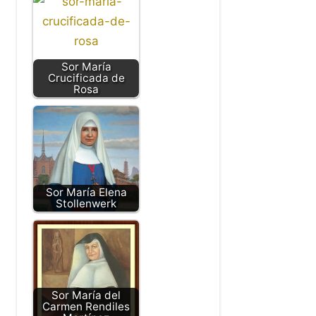
Sor María
Crucificada de
Rosa
Sor María Elena
Stollenwerk
Sor María del
Carmen Rendiles