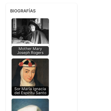
BIOGRAFÍAS
Mother Mary
Joseph Rogers
Sor María Ignacia
del Espíritu Santo