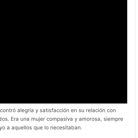
contró alegría y satisfacción en su relación con
tados. Era una mujer compasiva y amorosa, siempre
yo a aquellos que lo necesitaban.