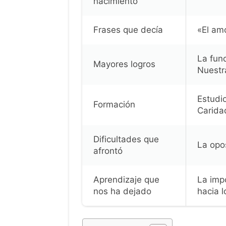
nacimiento
Frases que decía
«El amo
La fun
Mayores logros
Nuestr
Estudi
Formación
Carida
Dificultades que
La opos
afrontó
Aprendizaje que
La impo
nos ha dejado
hacia 