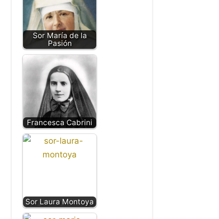
Sor María de la
Pasión
Francesca Cabrini
Sor Laura Montoya