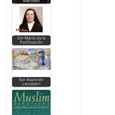
Martínez
Sor María de la
Purificación
Sor Asunción
Lecubarri