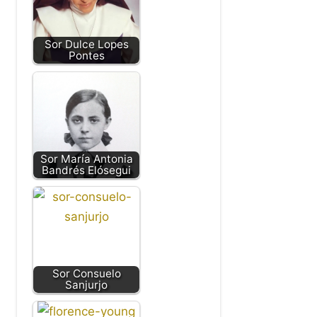
Sor Dulce Lopes
Pontes
Sor María Antonia
Bandrés Elósegui
Sor Consuelo
Sanjurjo