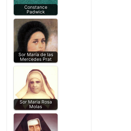
Constance
Padwick
Sor María de las
Mercedes Prat
Sor Maria Rosa
Molas