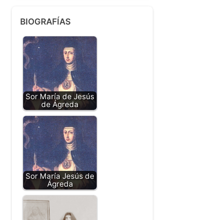
BIOGRAFÍAS
Sor María de Jesús
de Ágreda
Sor María Jesús de
Ágreda