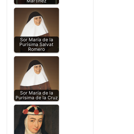
Martínez
Sor María de la
Purísima Salvat
Romero
Sor María de la
Purísima de la Cruz