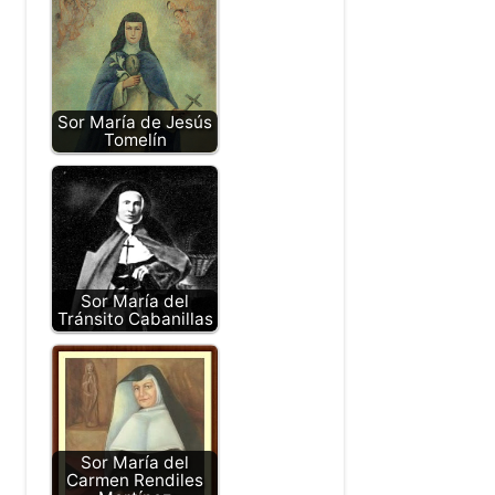
Sor María de Jesús
Tomelín
Sor María del
Tránsito Cabanillas
Sor María del
Carmen Rendiles