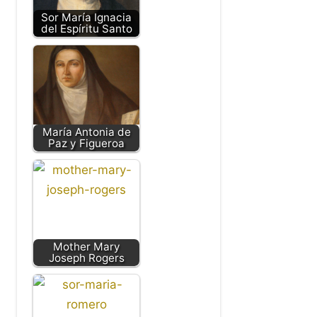
Sor María Ignacia
del Espíritu Santo
María Antonia de
Paz y Figueroa
Mother Mary
Joseph Rogers