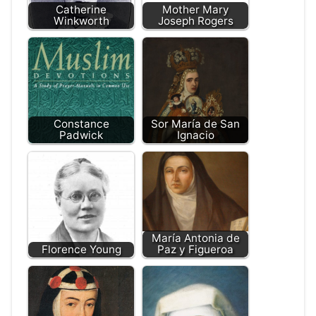
Catherine
Mother Mary
Winkworth
Joseph Rogers
Constance
Sor María de San
Padwick
Ignacio
María Antonia de
Florence Young
Paz y Figueroa