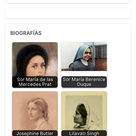
BIOGRAFÍAS
Sor María de las
Sor María Berenice
Mercedes Prat
Duque
Josephine Butler
Lilavati Singh