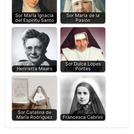
Sor María Ignacia
Sor María de la
del Espíritu Santo
Pasión
Sor Dulce Lopes
Henrietta Mears
Pontes
Sor Catalina de
María Rodríguez
Francesca Cabrini