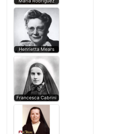
María Rodríguez
Henrietta Mears
Francesca Cabrini