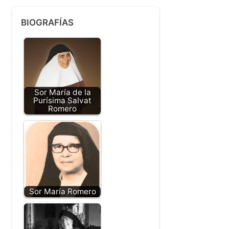
BIOGRAFÍAS
Sor María de la
Purísima Salvat
Romero
Sor María Romero