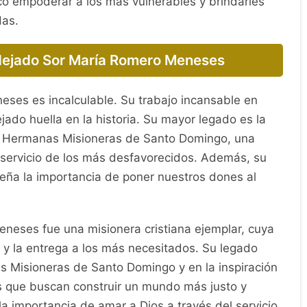
có empoderar a los más vulnerables y brindarles
das.
dejado Sor María Romero Meneses
ses es incalculable. Su trabajo incansable en
ado huella en la historia. Su mayor legado es la
s Hermanas Misioneras de Santo Domingo, una
 servicio de los más desfavorecidos. Además, su
eña la importancia de poner nuestros dones al
neses fue una misionera cristiana ejemplar, cuya
o y la entrega a los más necesitados. Su legado
s Misioneras de Santo Domingo y en la inspiración
s que buscan construir un mundo más justo y
la importancia de amar a Dios a través del servicio