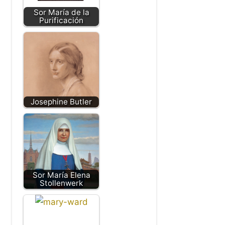
Sor María de la
Purificación
Josephine Butler
Sor María Elena
Stollenwerk