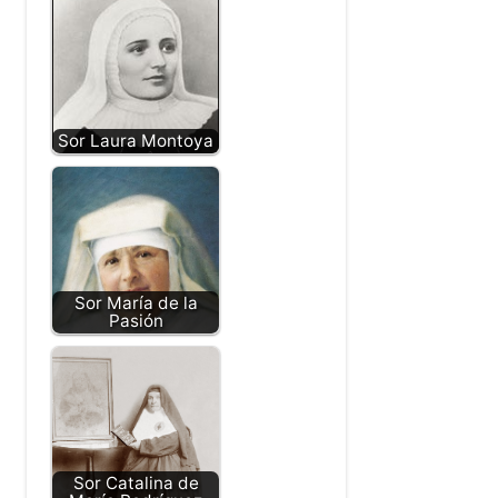
Sor Laura Montoya
Sor María de la
Pasión
Sor Catalina de