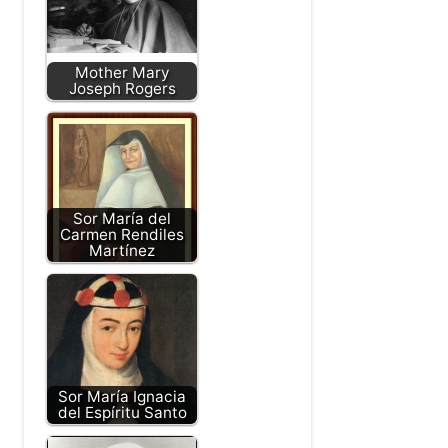
Mother Mary
Joseph Rogers
Sor María del
Carmen Rendiles
Martínez
Sor María Ignacia
del Espíritu Santo