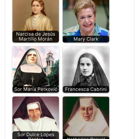
Narcisa de Jesús
Martillo Morán
Mary Clark
Sor María Petković
Francesca Cabrini
Sor Dulce Lopes