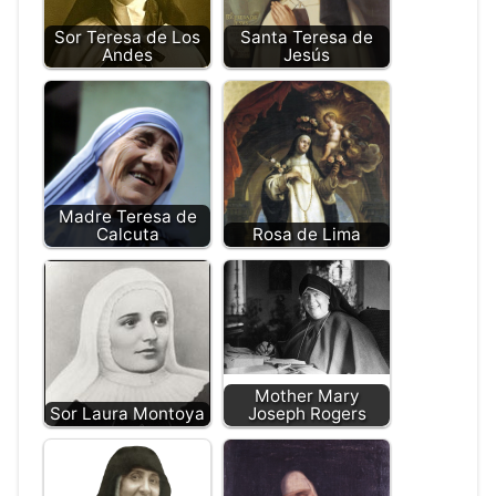
Sor Teresa de Los
Santa Teresa de
Andes
Jesús
Madre Teresa de
Calcuta
Rosa de Lima
Mother Mary
Sor Laura Montoya
Joseph Rogers