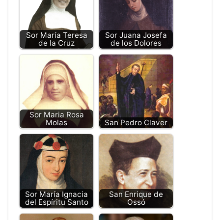
Sor María Teresa
Sor Juana Josefa
de la Cruz
de los Dolores
Sor Maria Rosa
Molas
San Pedro Claver
Sor María Ignacia
San Enrique de
del Espíritu Santo
Ossó