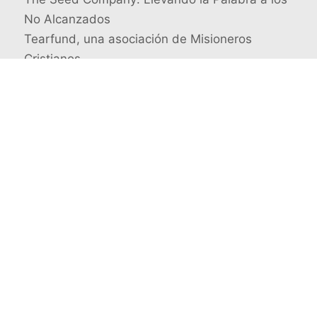
No Alcanzados
Tearfund, una asociación de Misioneros
Cristianos
Busca un misionero en concreto
© 2026 Misioneros Cristianos · Todos los derechos
reservados
Quienes somos
Aviso legal y Política de privacidad