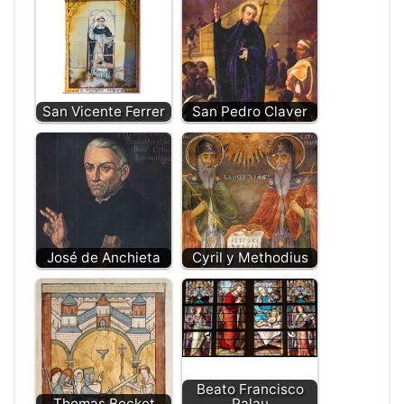
San Vicente Ferrer
San Pedro Claver
José de Anchieta
Cyril y Methodius
Beato Francisco
Thomas Becket
Palau