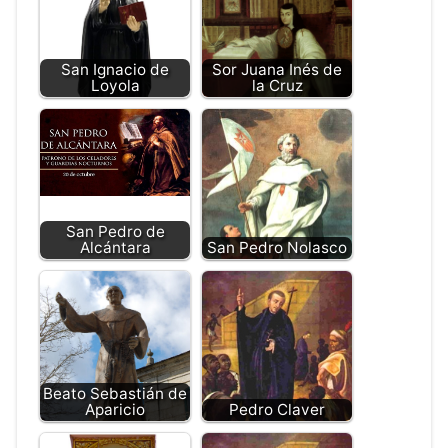
San Ignacio de
Sor Juana Inés de
Loyola
la Cruz
San Pedro de
Alcántara
San Pedro Nolasco
Beato Sebastián de
Aparicio
Pedro Claver