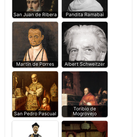
San Juan de Ribera
Pandita Ramabai
Martín de Porres
Albert Schweitzer
Toribio de
San Pedro Pascual
Mogrovejo