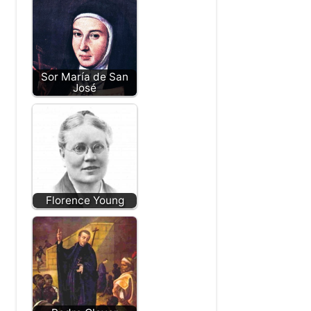
Sor María de San
José
Florence Young