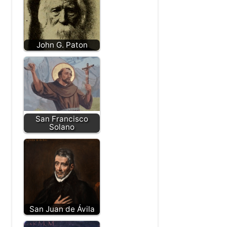
John G. Paton
San Francisco
Solano
San Juan de Ávila