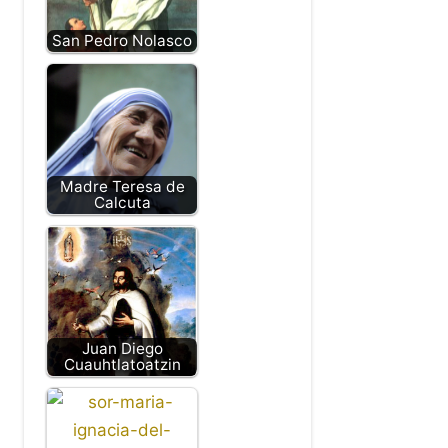
San Pedro Nolasco
Madre Teresa de
Calcuta
Juan Diego
Cuauhtlatoatzin