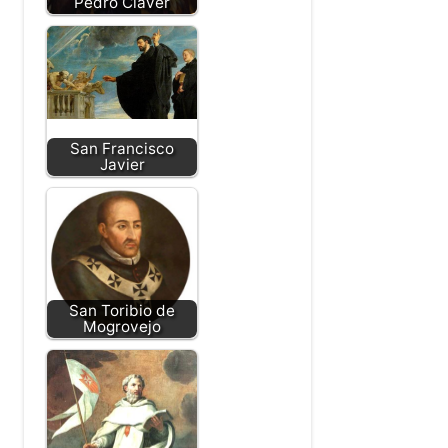
Pedro Claver
San Francisco
Javier
San Toribio de
Mogrovejo