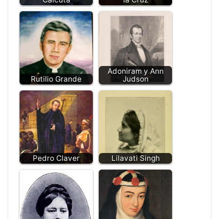
Adoniram y Ann
Rutilio Grande
Judson
Pedro Claver
Lilavati Singh