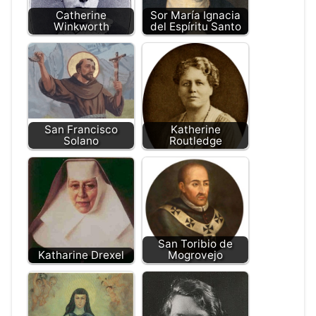
Catherine
Sor María Ignacia
Winkworth
del Espíritu Santo
San Francisco
Katherine
Solano
Routledge
San Toribio de
Katharine Drexel
Mogrovejo