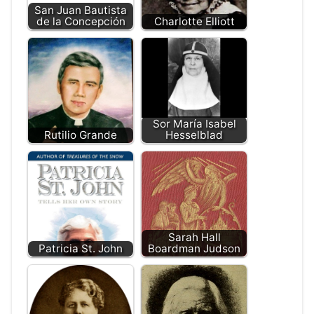
San Juan Bautista
de la Concepción
Charlotte Elliott
Sor María Isabel
Rutilio Grande
Hesselblad
Sarah Hall
Patricia St. John
Boardman Judson