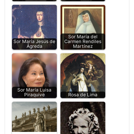
Sor María del
Sor María Jesús de
Carmen Rendiles
Ágreda
Martínez
Sor María Luisa
Piraquive
Rosa de Lima