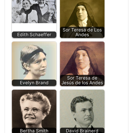
Sor Teresa de Los
Edith Schaeffer
Andes
Sor Teresa de
Evelyn Brand
Jesús de los Andes
Bertha Smith
David Brainerd