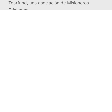
Tearfund, una asociación de Misioneros
Cristianos
Busca un misionero en concreto
© 2026 Misioneros Cristianos · Todos los derechos
reservados
Quienes somos
Aviso legal y Política de privacidad
Contacto