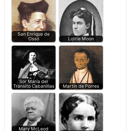
San Enrique de
Ossó
Lottie Moon
Sor María del
Tránsito Cabanillas
Martín de Porres
Mary McLeod