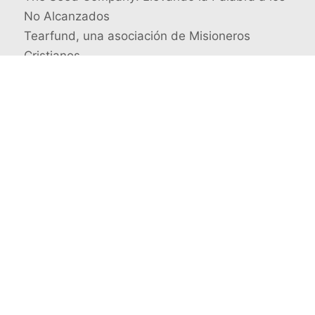
No Alcanzados
Tearfund, una asociación de Misioneros
Cristianos
Busca un misionero en concreto
© 2026 Misioneros Cristianos · Todos los derechos
reservados
Quienes somos
Aviso legal y Política de privacidad