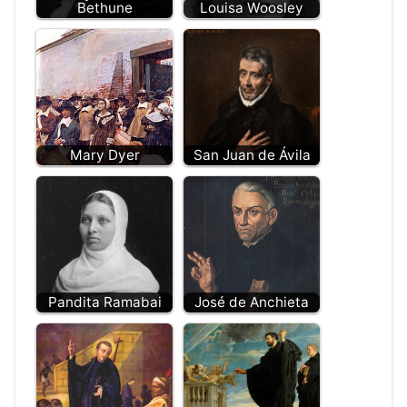
Bethune
Louisa Woosley
Mary Dyer
San Juan de Ávila
Pandita Ramabai
José de Anchieta