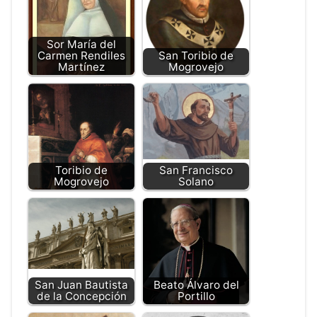
Sor María del
Carmen Rendiles
San Toribio de
Martínez
Mogrovejo
Toribio de
San Francisco
Mogrovejo
Solano
San Juan Bautista
Beato Álvaro del
de la Concepción
Portillo