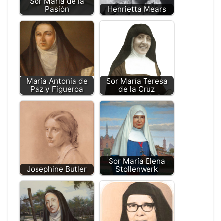
Sor María de la
Pasión
Henrietta Mears
María Antonia de
Sor María Teresa
Paz y Figueroa
de la Cruz
Sor María Elena
Josephine Butler
Stollenwerk