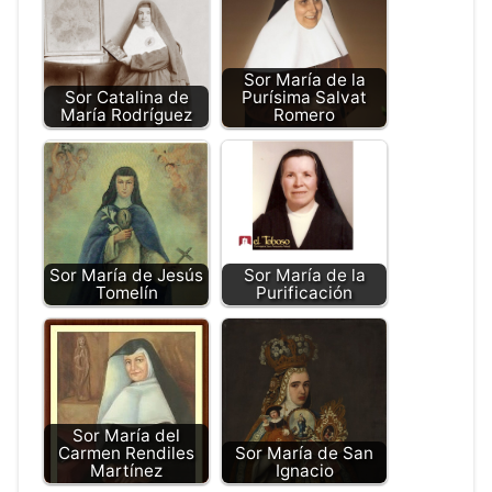
Sor María de la
Sor Catalina de
Purísima Salvat
María Rodríguez
Romero
Sor María de Jesús
Sor María de la
Tomelín
Purificación
Sor María del
Carmen Rendiles
Sor María de San
Martínez
Ignacio