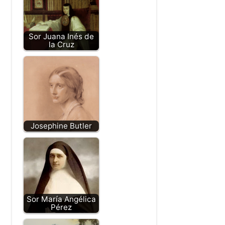
Sor Juana Inés de
la Cruz
Josephine Butler
Sor María Angélica
Pérez