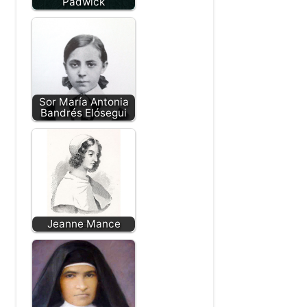
Padwick
Sor María Antonia
Bandrés Elósegui
Jeanne Mance