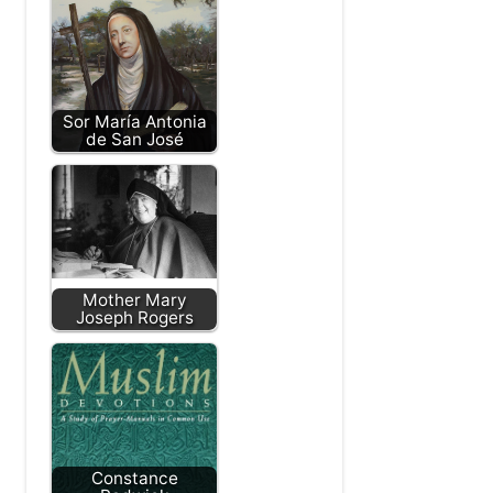
Sor María Antonia
de San José
Mother Mary
Joseph Rogers
Constance