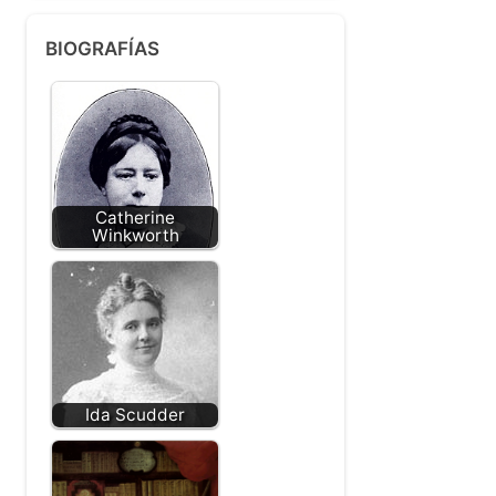
BIOGRAFÍAS
Catherine
Winkworth
Ida Scudder