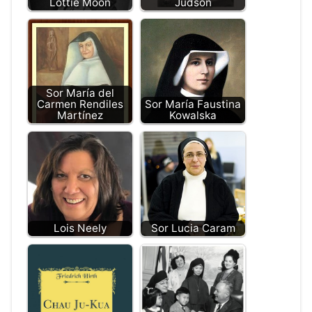
Lottie Moon
Judson
Sor María del
Carmen Rendiles
Sor María Faustina
Martínez
Kowalska
Lois Neely
Sor Lucia Caram