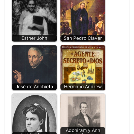
Esther John
San Pedro Claver
José de Anchieta
Hermano Andrew
Adoniram y Ann