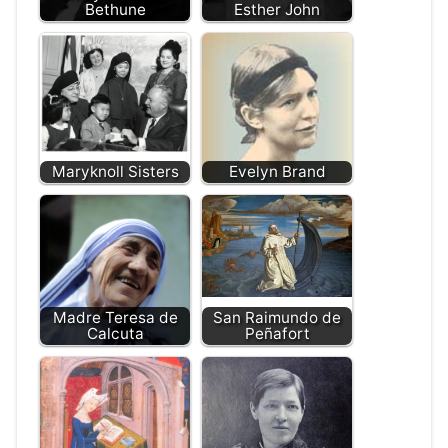
Bethune
Esther John
Maryknoll Sisters
Evelyn Brand
Madre Teresa de
San Raimundo de
Calcuta
Peñafort