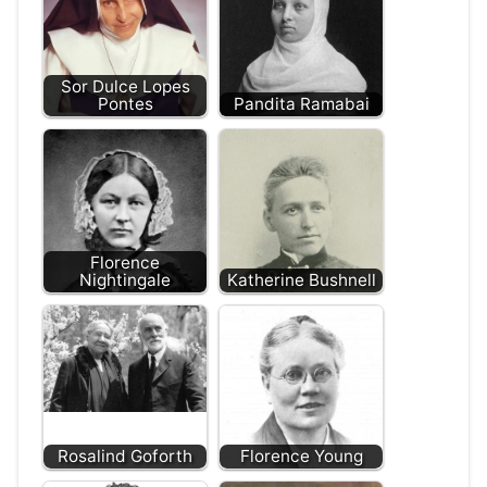
Sor Dulce Lopes
Pontes
Pandita Ramabai
Florence
Nightingale
Katherine Bushnell
Rosalind Goforth
Florence Young