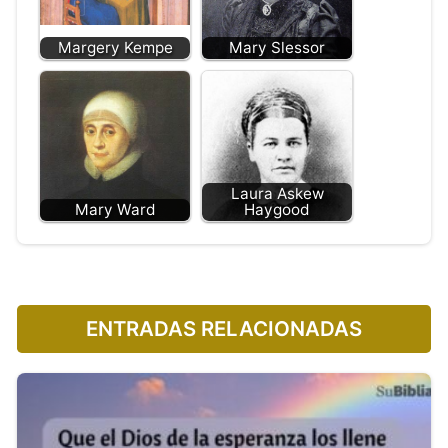
Margery Kempe
Mary Slessor
Laura Askew
Mary Ward
Haygood
ENTRADAS RELACIONADAS