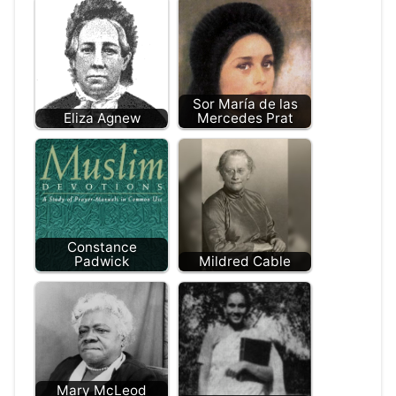
Sor María de las
Eliza Agnew
Mercedes Prat
Constance
Padwick
Mildred Cable
Mary McLeod