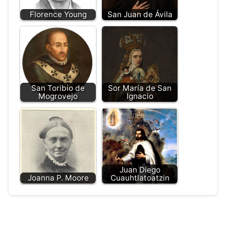
Florence Young
San Juan de Ávila
San Toribio de
Sor María de San
Mogrovejo
Ignacio
Juan Diego
Joanna P. Moore
Cuauhtlatoatzin