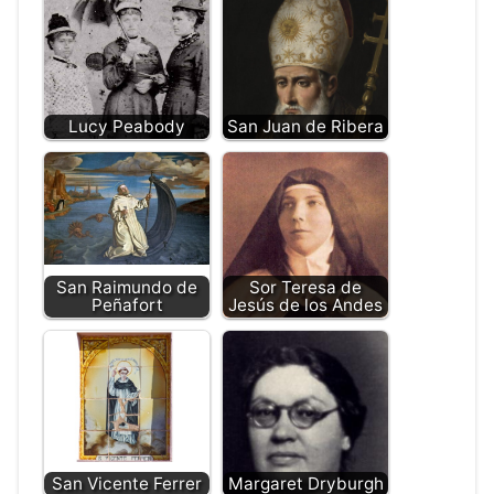
Lucy Peabody
San Juan de Ribera
San Raimundo de
Sor Teresa de
Peñafort
Jesús de los Andes
San Vicente Ferrer
Margaret Dryburgh