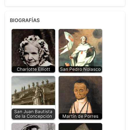
BIOGRAFÍAS
Charlotte Elliott
San Pedro Nolasco
San Juan Bautista
de la Concepción
Martín de Porres