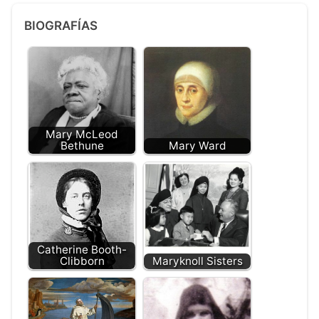
BIOGRAFÍAS
Mary McLeod
Bethune
Mary Ward
Catherine Booth-
Clibborn
Maryknoll Sisters