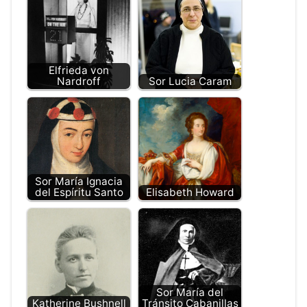
Elfrieda von
Nardroff
Sor Lucia Caram
Sor María Ignacia
del Espíritu Santo
Elisabeth Howard
Sor María del
Katherine Bushnell
Tránsito Cabanillas