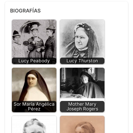
BIOGRAFÍAS
Lucy Peabody
Lucy Thurston
Sor María Angélica
Mother Mary
Pérez
Joseph Rogers