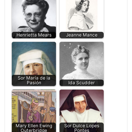
Henrietta Mears
Jeanne Mance
Sor María de la
Pasión
Ida Scudder
Mary Ellen Ewing
Sor Dulce Lopes
Outerbridge
Pontes