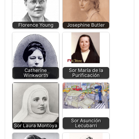
Florence Young
Josephine Butler
Catherine
Sor María de la
Winkworth
Purificación
Sor Asunción
Sor Laura Montoya
Lecubarri