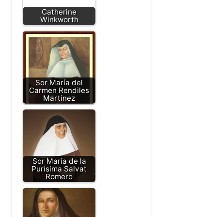
Catherine
Winkworth
Sor María del
Carmen Rendiles
Martínez
Sor María de la
Purísima Salvat
Romero