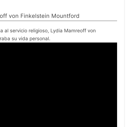
off von Finkelstein Mountford
 al servicio religioso, Lydia Mamreoff von
raba su vida personal.