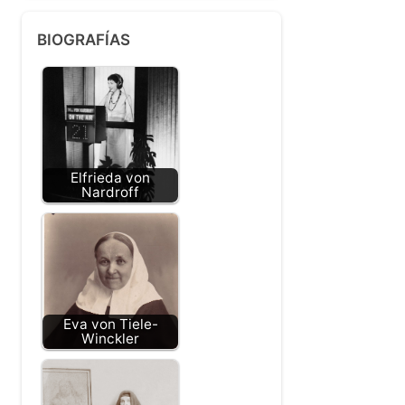
BIOGRAFÍAS
Elfrieda von
Nardroff
Eva von Tiele-
Winckler