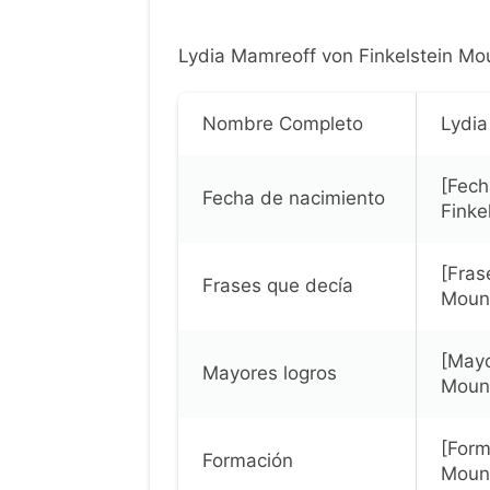
Lydia Mamreoff von Finkelstein Mou
Nombre Completo
Lydia
[Fech
Fecha de nacimiento
Finke
[Fras
Frases que decía
Mount
[Mayo
Mayores logros
Mount
[Form
Formación
Mount