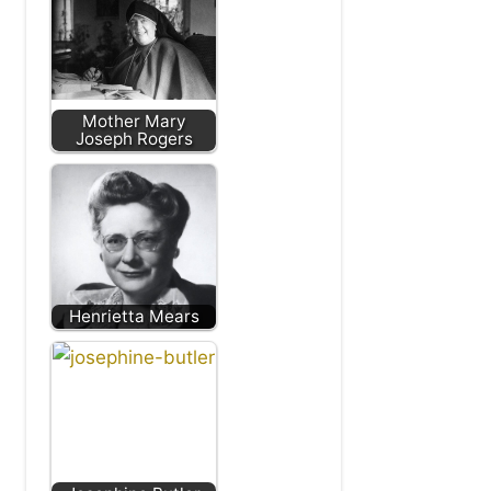
Mother Mary
Joseph Rogers
Henrietta Mears