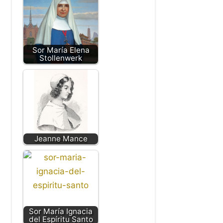
Sor María Elena
Stollenwerk
Jeanne Mance
Sor María Ignacia
del Espíritu Santo