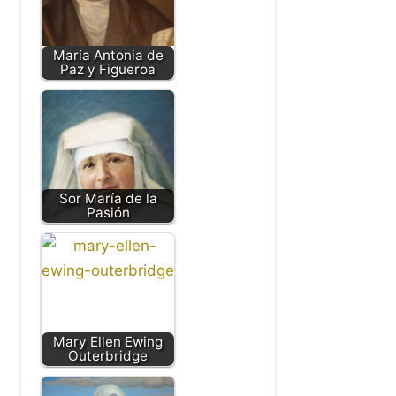
María Antonia de
Paz y Figueroa
Sor María de la
Pasión
Mary Ellen Ewing
Outerbridge