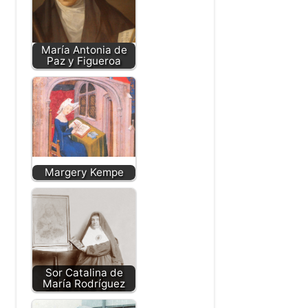
María Antonia de
Paz y Figueroa
Margery Kempe
Sor Catalina de
María Rodríguez