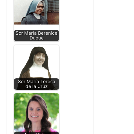
Sor María Berenice
Duque
Sor María Teresa
de la Cruz