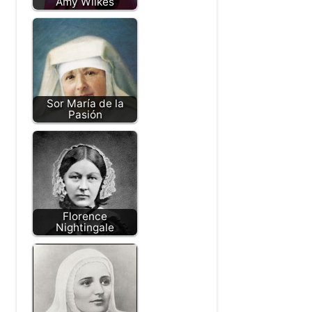
Amy Wilkes
Sor María de la
Pasión
Florence
Nightingale