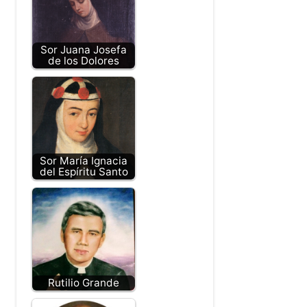
Sor Juana Josefa
de los Dolores
Sor María Ignacia
del Espíritu Santo
Rutilio Grande