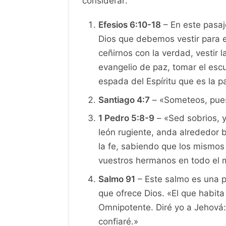
considerar:
Efesios 6:10-18
– En este pasaj
Dios que debemos vestir para e
ceñirnos con la verdad, vestir l
evangelio de paz, tomar el escu
espada del Espíritu que es la p
Santiago 4:7
– «Someteos, pues, 
1 Pedro 5:8-9
– «Sed sobrios, y
león rugiente, anda alrededor b
la fe, sabiendo que los mismo
vuestros hermanos en todo el
Salmo 91
– Este salmo es una p
que ofrece Dios. «El que habita
Omnipotente. Diré yo a Jehová: 
confiaré.»