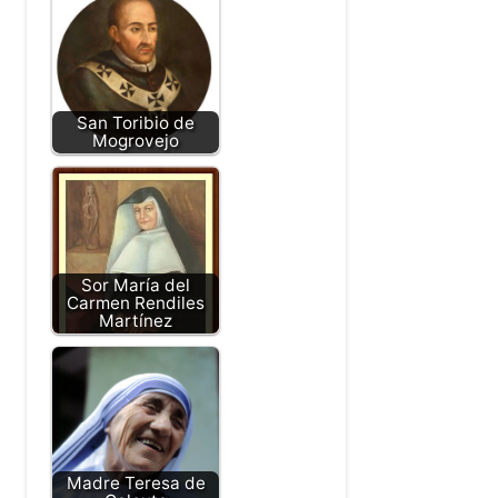
San Toribio de
Mogrovejo
Sor María del
Carmen Rendiles
Martínez
Madre Teresa de