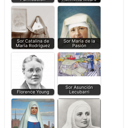
Sor Catalina de
Sor María de la
María Rodríguez
Pasión
Sor Asunción
Florence Young
Lecubarri