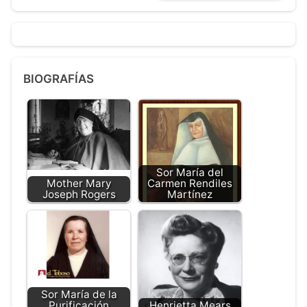
BIOGRAFÍAS
Sor María del
Mother Mary
Carmen Rendiles
Joseph Rogers
Martínez
Sor María de la
Purificación
Henrietta Mears