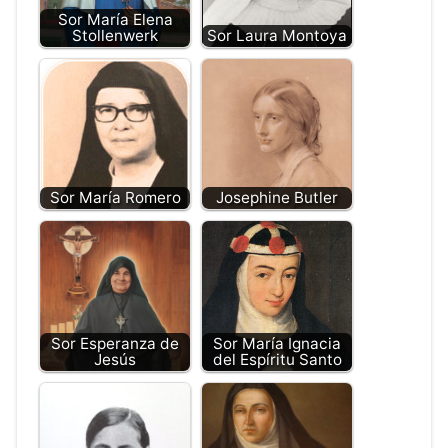
Sor María Elena
Stollenwerk
Sor Laura Montoya
Sor María Romero
Josephine Butler
Sor Esperanza de
Sor María Ignacia
Jesús
del Espíritu Santo