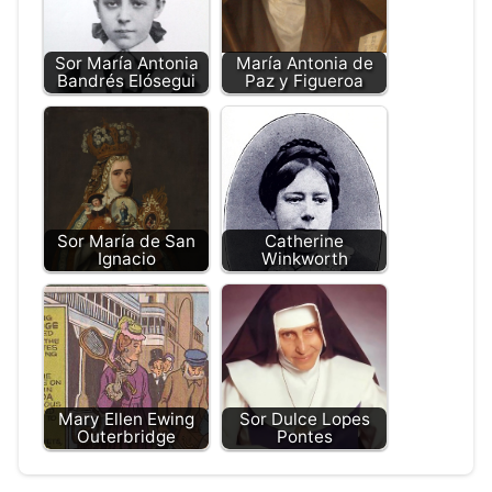
Sor María Antonia
María Antonia de
Bandrés Elósegui
Paz y Figueroa
Sor María de San
Catherine
Ignacio
Winkworth
Mary Ellen Ewing
Sor Dulce Lopes
Outerbridge
Pontes