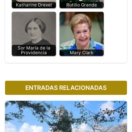
Katharine Drexel
Rutilio Grande
Sor María de la
Providencia
Mary Clark
ENTRADAS RELACIONADAS