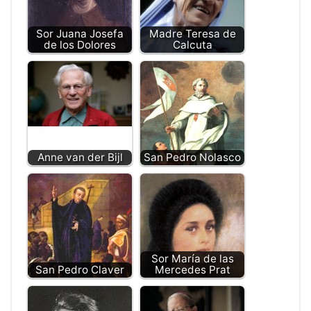
Sor Juana Josefa
Madre Teresa de
de los Dolores
Calcuta
Anne van der Bijl
San Pedro Nolasco
Sor María de las
San Pedro Claver
Mercedes Prat