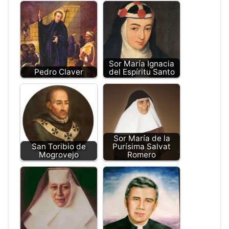
Sor María Ignacia
Pedro Claver
del Espíritu Santo
Sor María de la
San Toribio de
Purísima Salvat
Mogrovejo
Romero