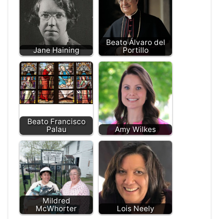
Beato Álvaro del
Jane Haining
Portillo
Beato Francisco
Palau
Amy Wilkes
Mildred
McWhorter
Lois Neely