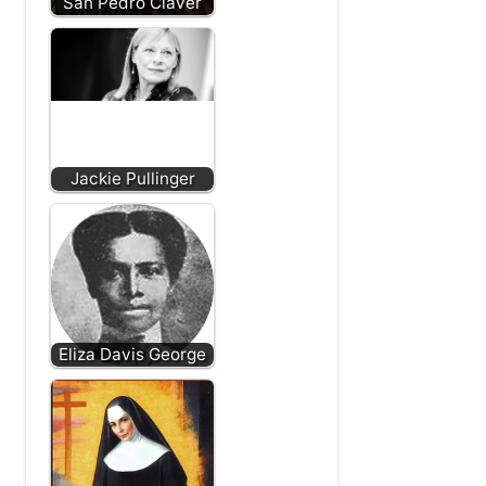
San Pedro Claver
Jackie Pullinger
Eliza Davis George