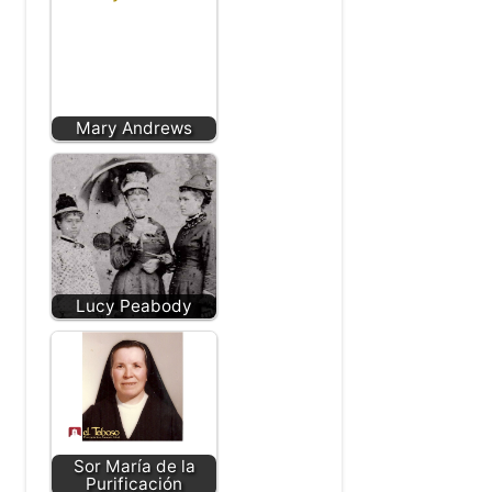
Mary Andrews
Lucy Peabody
Sor María de la
Purificación