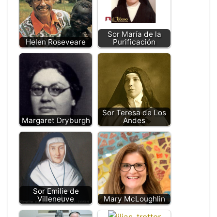
Sor María de la
Helen Roseveare
Purificación
Sor Teresa de Los
Margaret Dryburgh
Andes
Sor Emilie de
Villeneuve
Mary McLoughlin