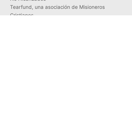
Tearfund, una asociación de Misioneros
Cristianos
Busca un misionero en concreto
© 2026 Misioneros Cristianos · Todos los derechos
reservados
Quienes somos
Aviso legal y Política de privacidad
Contacto