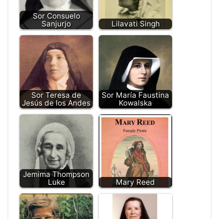
Sor Consuelo
Sanjurjo
Lilavati Singh
Sor Teresa de
Sor María Faustina
Jesús de los Andes
Kowalska
Jemima Thompson
Luke
Mary Reed