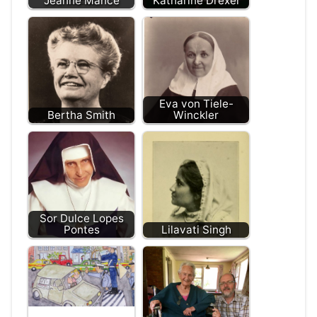
Jeanne Mance
Katharine Drexel
Eva von Tiele-
Bertha Smith
Winckler
Sor Dulce Lopes
Pontes
Lilavati Singh