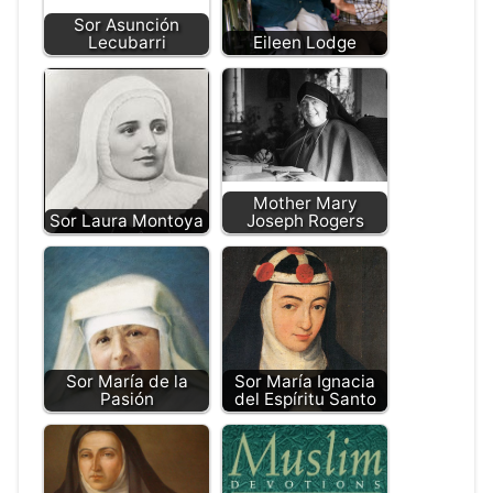
Sor Asunción
Lecubarri
Eileen Lodge
Mother Mary
Sor Laura Montoya
Joseph Rogers
Sor María de la
Sor María Ignacia
Pasión
del Espíritu Santo